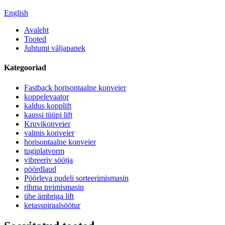
English
Avaleht
Tooted
Juhtumi väljapanek
Kategooriad
Fastback horisontaalne konveier
koppelevaator
kaldus kopplift
kaussi tüüpi lift
Kruvikonveier
valmis konveier
horisontaalne konveier
tugiplatvorm
vibreeriv söötja
pöördlaud
Pöörleva pudeli sorteerimismasin
rihma treimismasin
ühe ämbriga lift
ketasspiraalsöötur