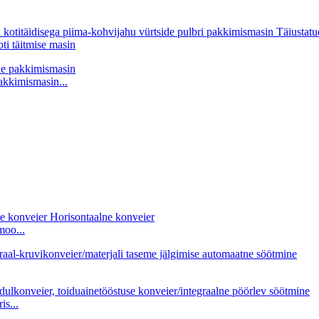
ti täitmise masin
akkimismasin...
moo...
s...