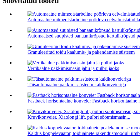
Soovitatud tooted
Automaatne mitmeotstarbeline pöörleva eelvalmistatud ko
Automaatsed suupisted banaanikrõpsud kartulikrõpsud p
Granuleeritud toidu kaalumis- ja pakendamise süsteem
Vertikaalne pakkimismasin jahu ja pulbri jaoks
Täisautomaatne pakkimissüsteem kaldkonveieriga
Fastback horisontaalne konveier Fastback horisontaalne 
Kruvikonveier, Xiaolongi lift, pulbri söötmismasin...
Kaldus koppelevaator, toiduainete rakendusmooduli ümbri