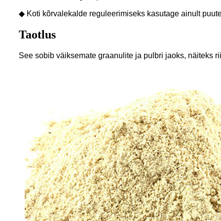
◆ Koti kõrvalekalde reguleerimiseks kasutage ainult puute
Taotlus
See sobib väiksemate graanulite ja pulbri jaoks, näiteks rii