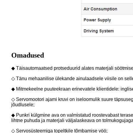
Omadused
◆ Täisautomaatsed protseduurid alates materjali söötmisest
◇ Tänu mehaanilise ülekande ainulaadsele viisile on selle
◆ Mitmekeelne puuteekraan erinevatele klientidele: inglis
◇ Servomootori ajami kruvi on iseloomulik suure täpsusega 
jõudlusele;
◆ Punkri külgmine ava on valmistatud roostevabast terasest j
lihtne puhuda ja materjali väljalaskeava on tolmukogujaga
◇ Servosüsteemiga topeltkile tõmbamise vöö;