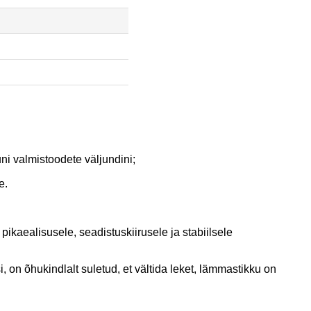
ni valmistoodete väljundini;
e.
ikaealisusele, seadistuskiirusele ja stabiilsele
i, on õhukindlalt suletud, et vältida leket, lämmastikku on