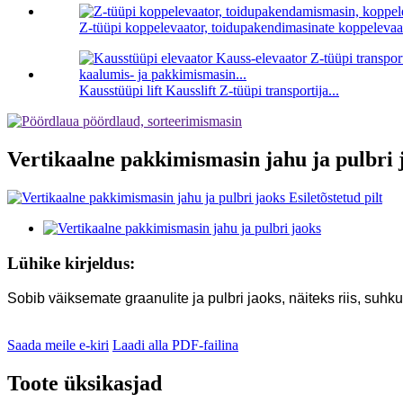
Z-tüüpi koppelevaator, toidupakendimasinate koppelevaat
Kausstüüpi lift Kausslift Z-tüüpi transportija...
Vertikaalne pakkimismasin jahu ja pulbri 
Lühike kirjeldus:
Sobib väiksemate graanulite ja pulbri jaoks, näiteks riis, suhku
Saada meile e-kiri
Laadi alla PDF-failina
Toote üksikasjad