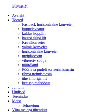
Avaleht
Tooted
Fastback horisontaalne konveier
koppelevaator
kaldus kopplift
kaussi tüüpi lift
Kruvikonveier
valmis konveier
horisontaalne konveier
tugiplatvorm
vibreeriv söötja
pöördlaud
Pöörleva pudeli sorteerimismasin
rihma treimismasin
ühe ämbriga lift
ketasspiraalsöötur
Juhtum
Uudised
Teenindus
Meist
Tehasetuur
Võta meiega ühendust