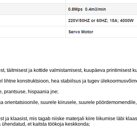
, täitmisest ja kottide valmistamisest, kuupäeva printimisest ku
l lihtne konstruktsioon, hea stabiilsus ja tugev ülekoormusvõim
e, prantsuse, hispaania jne;
orientatsioonile, suurele kiirusele, suurele pöördemomendile, p
a klaasist, mis tagab niiske materjali kiire liikumise läbi klaas
 ühendatud, et kaitsta töökoja keskkonda;