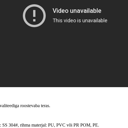
valiteediga roostevaba teras.
jal: SS 304#, rihma materjal: PU, PVC või PR POM, PE.