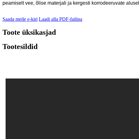
peamiselt vee, õlise materjali ja kergesti korrodeeruvate aluse
Saada meile e-kiri
Laadi alla PDF-failina
Toote üksikasjad
Tootesildid
Jõudluse eelised