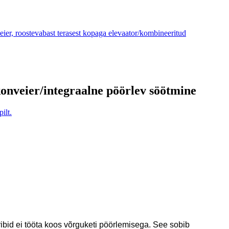
onveier/integraalne pöörlev söötmine
ribid ei tööta koos võrguketi pöörlemisega. See sobib