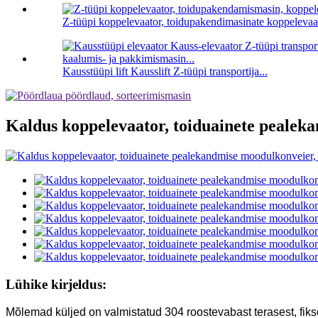
Z-tüüpi koppelevaator, toidupakendimasinate koppelevaat
Kausstüüpi lift Kausslift Z-tüüpi transportija...
Kaldus koppelevaator, toiduainete pealeka
Lühike kirjeldus:
Mõlemad küljed on valmistatud 304 roostevabast terasest, fikse