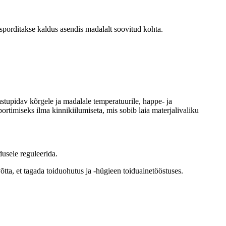
nsporditakse kaldus asendis madalalt soovitud kohta.
astupidav kõrgele ja madalale temperatuurile, happe- ja
ortimiseks ilma kinnikiilumiseta, mis sobib laia materjalivaliku
dusele reguleerida.
võtta, et tagada toiduohutus ja -hügieen toiduainetööstuses.