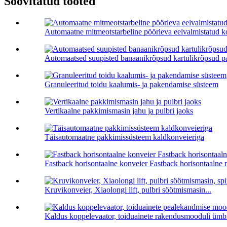
Soovitatud tooted
Automaatne mitmeotstarbeline pöörleva eelvalmistatud ko
Automaatsed suupisted banaanikrõpsud kartulikrõpsud p
Granuleeritud toidu kaalumis- ja pakendamise süsteem
Vertikaalne pakkimismasin jahu ja pulbri jaoks
Täisautomaatne pakkimissüsteem kaldkonveieriga
Fastback horisontaalne konveier Fastback horisontaalne 
Kruvikonveier, Xiaolongi lift, pulbri söötmismasin...
Kaldus koppelevaator, toiduainete rakendusmooduli ümbri