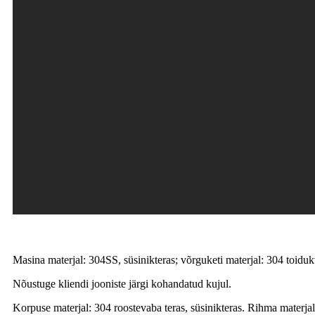
Masina materjal: 304SS, süsinikteras; võrguketi materjal: 304 toiduk
Nõustuge kliendi jooniste järgi kohandatud kujul.
Korpuse materjal: 304 roostevaba teras, süsinikteras. Rihma mater