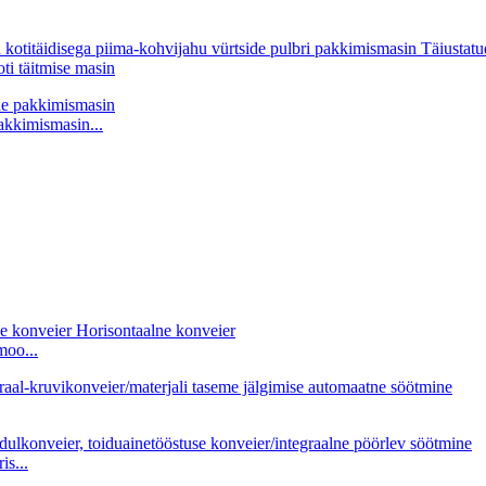
ti täitmise masin
akkimismasin...
moo...
s...