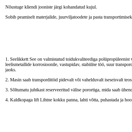
Nõustuge kliendi jooniste järgi kohandatud kujul.
Sobib peamiselt materjalide, juurviljatoodete ja pasta transportimis
Valikuline konfiguratsioon
1. Seelikkett See on valmistatud toidukvaliteediga polüpropüleenist 
leelismetallide korrosioonile, vastupidav, stabiilne töö, suur transp
jaoks.
2. Masin saab transporditöid pidevalt või vahelduvalt iseseisvalt teo
3. Sõltumatu juhtkast reserveeritud välise porortiga, mida saab ühend
4. Kaldkopaga lift Lihtne kokku panna, lahti võtta, puhastada ja hool
Mehaaniline kasutamine