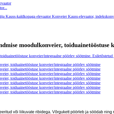
or...
ndmise moodulkonveier, toiduainetööstuse k
eritud või liikuvate ribidega. Võrgukett pöörleb ja söödab ning 