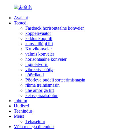
Avaleht
Tooted
Fastback horisontaalne konveier
koppelevaator
kaldus kopplift
kaussi tüüpi lift
Kruvikonveier
valmis konveier
horisontaalne konveier
tugiplatvorm
vibreeriv söötja
pöördlaud
Pöörleva pudeli sorteerimismasin
rihma treimismasin
ühe ämbriga lift
ketasspiraalsöötur
Juhtum
Uudised
Teenindus
Meist
Tehasetuur
Võta meiega ühendust