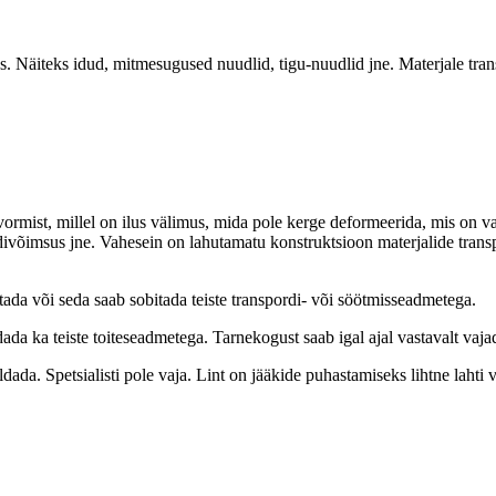
eks. Näiteks idud, mitmesugused nuudlid, tigu-nuudlid jne. Materjale tra
vormist, millel on ilus välimus, mida pole kerge deformeerida, mis on v
ordivõimsus jne. Vahesein on lahutamatu konstruktsioon materjalide transp
stada või seda saab sobitada teiste transpordi- või söötmisseadmetega.
ada ka teiste toiteseadmetega. Tarnekogust saab igal ajal vastavalt vaja
dada. Spetsialisti pole vaja. Lint on jääkide puhastamiseks lihtne lahti 