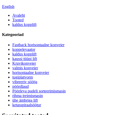
English
Avaleht
Tooted
kaldus kopplift
Kategooriad
Fastback horisontaalne konveier
koppelevaator
kaldus kopplift
kaussi tüüpi lift
Kruvikonveier
valmis konveier
horisontaalne konveier
tugiplatvorm
vibreeriv söötja
pöördlaud
Pöörleva pudeli sorteerimismasin
rihma treimismasin
ühe ämbriga lift
ketasspiraalsöötur